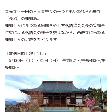
善光寺平一円の三大春祭りの一つともいわれる西嚴寺
（長沼）の蓮如忌。
蓮如上人にまつわる絵解きや上方落語協会会長の笑福亭
仁智による落語会の様子を交えながら、西嚴寺に伝わる
蓮如上人の足跡をたどります。
【放送日時】地上11ch
5月30日（土）・31日（日）
午前9時～/午後4時～/午
後9時～