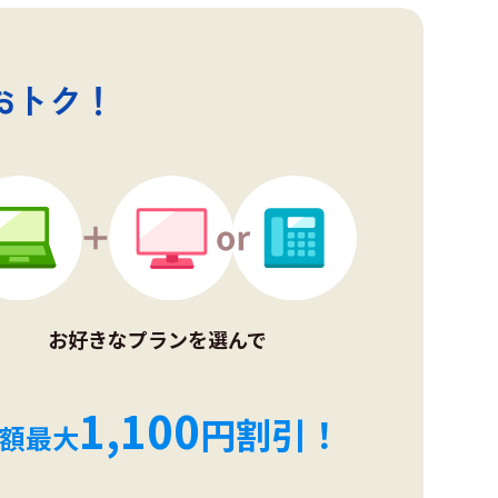
おトク！
お好きなプランを選んで
1,100
円割引！
額最大