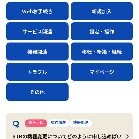
Webお手続き
新規加入
サービス関連
設定・操作
機器関連
移転・新築・継続
トラブル
マイページ
その他
光テレビ
契約関連
機器関連
STBの機種変更についてどのように申し込めばい