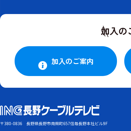
キー
加入の
加入のご案内
〒380-0836
長野県長野市南県町657信毎長野本社ビル9F