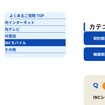
よくあるご質問 TOP
光インターネット
カテ
光テレビ
光電話
契約関
INCモバイル
その他
機器関
INC