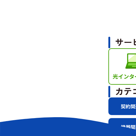
サー
光インタ
カテ
契約関
機器関